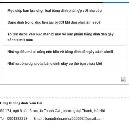
Mẹo giúp bạn lựa chọn loại băng dính phù hợp với nhu cầu
Băng dính trong, đục liên tục bị đứt khi dán phải làm sao?
Tôi xin được vén bức màn bí mật về sản phẩm băng dính dán gáy
sách simili màu
Những điều mà ai cũng nên biết về băng dính dán gáy sách simili
Những công dụng của băng dính giấy có thể bạn chưa biết
Công ty băng dính Nam Hải
Số 174, ngõ 8 cầu Bươu, tả Thanh Oai , phường đại Thanh, Hà Nội
Tel : 0904332218 Email : bangdinhnamhai555663@gmail.com