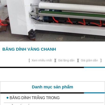
Băng
Dính
Đục
Sản
Phẩm
Khác
Băng
Dính
BĂNG DÍNH VÀNG CHANH
Simili
[
][
][
]
Xem nhiều nhất
Giá tăng dần
Giá giảm dần
Băng
dính
giấy
Liên Hệ
Danh mục sản phẩm
BĂNG DÍNH TRẮNG TRONG