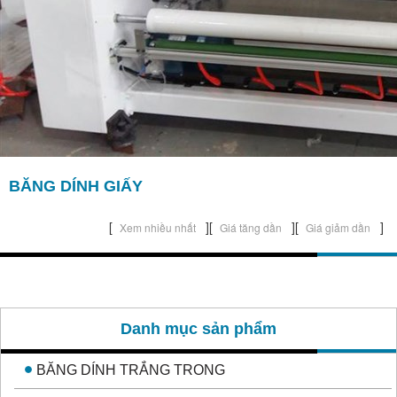
Băng
Dính
Đục
Sản
Phẩm
Khác
Băng
Dính
BĂNG DÍNH GIẤY
Simili
[
][
][
]
Xem nhiều nhất
Giá tăng dần
Giá giảm dần
Băng
dính
giấy
Liên Hệ
Danh mục sản phẩm
BĂNG DÍNH TRẮNG TRONG