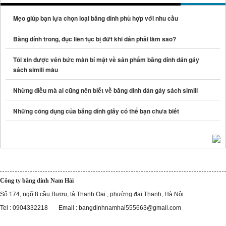
Mẹo giúp bạn lựa chọn loại băng dính phù hợp với nhu cầu
Băng dính trong, đục liên tục bị đứt khi dán phải làm sao?
Tôi xin được vén bức màn bí mật về sản phẩm băng dính dán gáy
sách simili màu
Những điều mà ai cũng nên biết về băng dính dán gáy sách simili
Những công dụng của băng dính giấy có thể bạn chưa biết
Công ty băng dính Nam Hải
Số 174, ngõ 8 cầu Bươu, tả Thanh Oai , phường đại Thanh, Hà Nội
Tel : 0904332218 Email : bangdinhnamhai555663@gmail.com